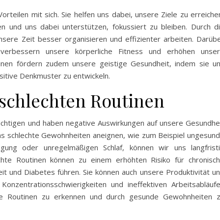
rteilen mit sich. Sie helfen uns dabei, unsere Ziele zu erreiche
en und uns dabei unterstützen, fokussiert zu bleiben. Durch d
sere Zeit besser organisieren und effizienter arbeiten. Darüb
verbessern unsere körperliche Fitness und erhöhen unse
tinen fördern zudem unsere geistige Gesundheit, indem sie u
sitive Denkmuster zu entwickeln.
schlechten Routinen
rächtigen und haben negative Auswirkungen auf unsere Gesundhe
ns schlechte Gewohnheiten aneignen, wie zum Beispiel ungesun
ung oder unregelmäßigen Schlaf, können wir uns langfrist
echte Routinen können zu einem erhöhten Risiko für chronisc
eit und Diabetes führen. Sie können auch unsere Produktivität u
 Konzentrationsschwierigkeiten und ineffektiven Arbeitsabläuf
chte Routinen zu erkennen und durch gesunde Gewohnheiten 