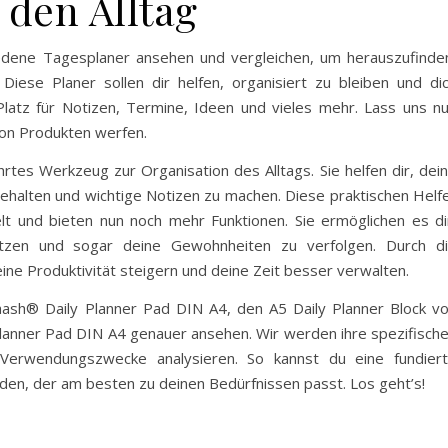
 den Alltag
edene Tagesplaner ansehen und vergleichen, um herauszufinde
iese Planer sollen dir helfen, organisiert zu bleiben und di
latz für Notizen, Termine, Ideen und vieles mehr. Lass uns n
 von Produkten werfen.
hrtes Werkzeug zur Organisation des Alltags. Sie helfen dir, dei
ehalten und wichtige Notizen zu machen. Diese praktischen Helf
lt und bieten nun noch mehr Funktionen. Sie ermöglichen es di
setzen und sogar deine Gewohnheiten zu verfolgen. Durch d
e Produktivität steigern und deine Zeit besser verwalten.
laash® Daily Planner Pad DIN A4, den A5 Daily Planner Block v
lanner Pad DIN A4 genauer ansehen. Wir werden ihre spezifisch
Verwendungszwecke analysieren. So kannst du eine fundier
den, der am besten zu deinen Bedürfnissen passt. Los geht’s!