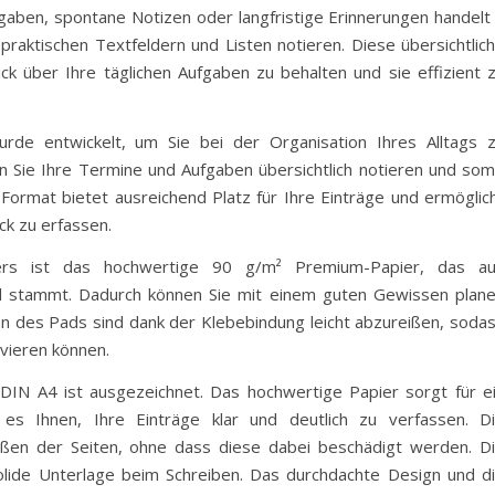
fgaben, spontane Notizen oder langfristige Erinnerungen handelt
praktischen Textfeldern und Listen notieren. Diese übersichtlic
ick über Ihre täglichen Aufgaben zu behalten und sie effizient 
de entwickelt, um Sie bei der Organisation Ihres Alltags 
 Sie Ihre Termine und Aufgaben übersichtlich notieren und som
Format bietet ausreichend Platz für Ihre Einträge und ermöglic
ick zu erfassen.
ners ist das hochwertige 90 g/m² Premium-Papier, das a
nd stammt. Dadurch können Sie mit einem guten Gewissen plan
ten des Pads sind dank der Klebebindung leicht abzureißen, soda
ivieren können.
 DIN A4 ist ausgezeichnet. Das hochwertige Papier sorgt für e
es Ihnen, Ihre Einträge klar und deutlich zu verfassen. D
ißen der Seiten, ohne dass diese dabei beschädigt werden. D
solide Unterlage beim Schreiben. Das durchdachte Design und d