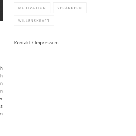
MOTIVATION
VERÄNDERN
WILLENSKRAFT
Kontakt / Impressum
ch
ch
en
nn
er
as
em